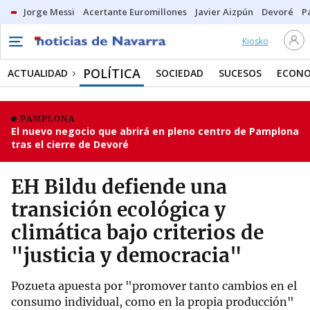
Jorge Messi
Acertante Euromillones
Javier Aizpún
Devoré
P
Kiosko
POLÍTICA
ACTUALIDAD
SOCIEDAD
SUCESOS
ECONO
PAMPLONA
El nuevo negocio que abrirá en pleno centro de Pamplona
tras el cierre de Devoré
EH Bildu defiende una
transición ecológica y
climática bajo criterios de
"justicia y democracia"
Pozueta apuesta por "promover tanto cambios en el
consumo individual, como en la propia producción"