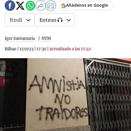
Añádenos en Google
Itzuli
Entzun
Igor Santamaría
NTM
Bilbao
|
15·10·23
|
17:30
|
Actualizado a las 17:40