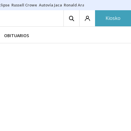
lipse
Russell Crowe
Autovía Jaca
Ronald Araújo
Prohibiciones eclips
Kiosko
OBITUARIOS