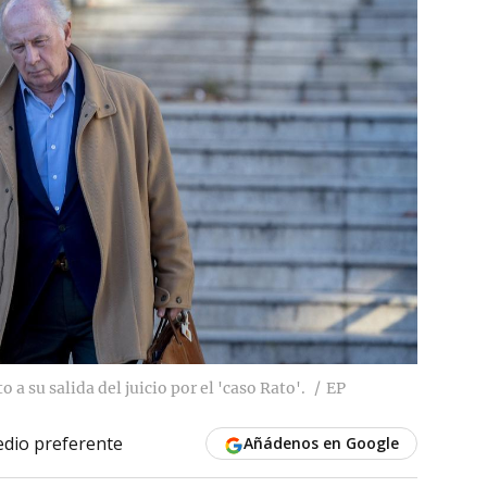
a su salida del juicio por el 'caso Rato'.
EP
dio preferente
Añádenos en Google