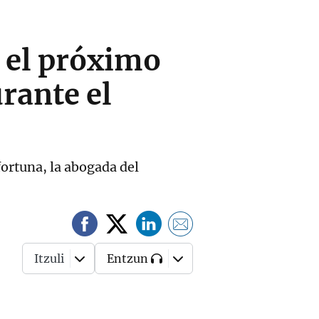
á el próximo
rante el
fortuna, la abogada del
Itzuli
Entzun