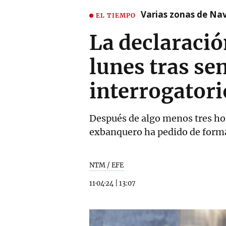
Varias zonas de Nav
EL TIEMPO
La declaració
lunes tras se
interrogatori
Después de algo menos tres hor
exbanquero ha pedido de forma 
NTM / EFE
11·04·24
|
13:07