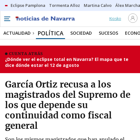
Eclipse Pamplona
Tormenta Alloz
Martina Calvo
Álex Marcha
Kiosko
POLÍTICA
ACTUALIDAD
SOCIEDAD
SUCESOS
ECONO
CUENTA ATRÁS
¿Dónde ver el eclipse total en Navarra? El mapa que te
dice dónde estar el 12 de agosto
García Ortiz recusa a los
magistrados del Supremo de
los que depende su
continuidad como fiscal
general
Son los mismos magistrados que han anulado el