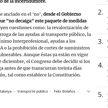
o de la incertidumbre.
2
e anclado en el 'no',
desde el Gobierno
que "no decaiga" este paquete de medidas
luyen cuestiones como: la revalorización de
rroga de las ayudas al transporte público, la
3
ínimo Interprofesional, ayudas a los
A o la prohibición de cortes de suministros
ulnerables. Aunque éstas ya están en vigor
e diciembre, el Congreso debe decidir si los
4
ga antes de que transcurran treinta días
n, tal como establece la Constitución.
talunya
transporte público
Felix Bolaños
5