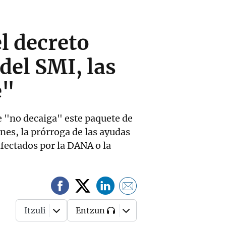
el decreto
del SMI, las
e"
e "no decaiga" este paquete de
nes, la prórroga de las ayudas
afectados por la DANA o la
Itzuli
Entzun