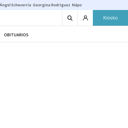
Ángel Echeverría
Georgina Rodríguez
Nápoles - Osasuna
Insultos rac
Kiosko
OBITUARIOS