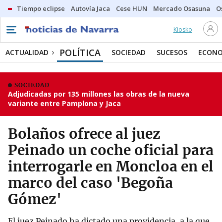
Tiempo eclipse
Autovía Jaca
Cese HUN
Mercado Osasuna
O
Kiosko
POLÍTICA
ACTUALIDAD
SOCIEDAD
SUCESOS
ECONO
SOCIEDAD
Adjudicadas por 135 millones las obras de la nueva
variante entre Pamplona y Jaca
Bolaños ofrece al juez
Peinado un coche oficial para
interrogarle en Moncloa en el
marco del caso 'Begoña
Gómez'
El juez Peinado ha dictado una providencia, a la que