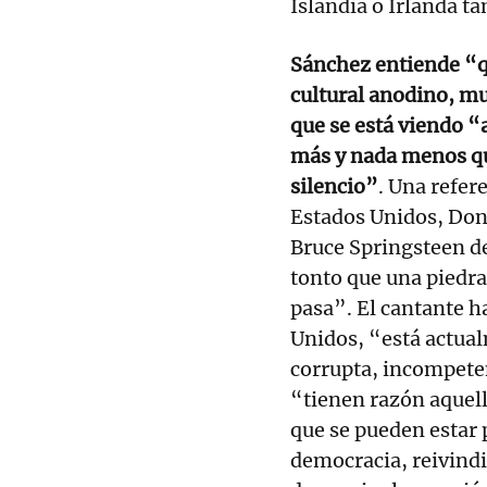
Islandia o Irlanda t
Sánchez entiende “q
cultural anodino, mu
que se está viendo “
más y nada menos que
silencio”
. Una refer
Estados Unidos, Dona
Bruce Springsteen d
tonto que una piedra
pasa”. El cantante h
Unidos, “está actua
corrupta, incompetent
“tienen razón aquell
que se pueden estar
democracia, reivindi