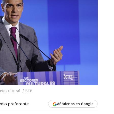
cto cultural
EFE
dio preferente
Añádenos en Google