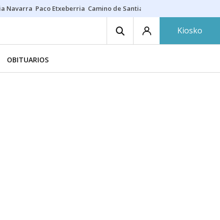
ia Navarra
Paco Etxeberria
Camino de Santiago
Eclipse solar en Nav
Kiosko
OBITUARIOS