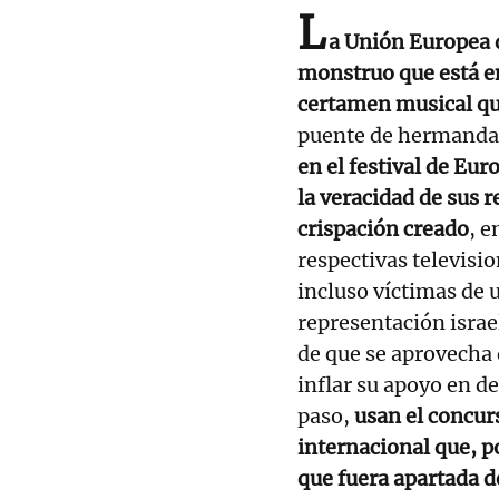
L
a Unión Europea 
monstruo que está en 
certamen musical que
puente de hermandad
en el festival de Eur
la veracidad de sus 
crispación creado
, e
respectivas televisio
incluso víctimas de u
representación israe
de que se aprovecha 
inflar su apoyo en d
paso,
usan el concu
internacional que, p
que fuera apartada 