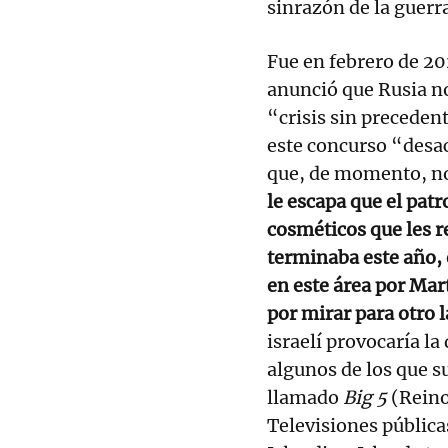
sinrazón de la guer
Fue en febrero de 20
anunció que Rusia no 
“crisis sin preceden
este concurso “desa
que, de momento, no
le escapa que el pat
cosméticos que les r
terminaba este año, 
en este área por Mar
por mirar para otro 
israelí provocaría l
algunos de los que s
llamado
Big 5
(Reino
Televisiones pública