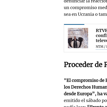
denunciar la reacció
un compromiso medio
sea en Ucrania o tam
RTVE 
confl
telev
NTM / 
Proceder de
"El compromiso de Es
los Derechos Humano
desde Europa”, ha v
emitido el sábado po