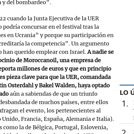
ra y del bombardeo”.
22 cuando la Junta Ejecutiva de la UER
podría concursar en el festival tras la
tes en Ucrania” y porque su participación en
creditaría la competencia”. Un argumento
 han querido emplear con Israel.
A nadie se
rocinio de Moroccanoil, una empresa de
eporta millones de euros y que en principio
es pieza clave para que la UER, comandada
tin Osterdahl y Bakel Walden, haya optado
LO 
lado
aún a sabiendas de que un triunfo
1
a desbandada de muchos países, entre ellos
ufragan el evento, los pertenecientes al
 Unido, Francia, España, Alemania e Italia).
s como la de Bélgica, Portugal, Eslovenia,
2