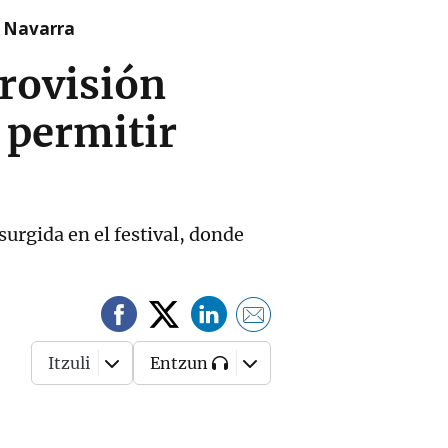
n Navarra
urovisión
 permitir
surgida en el festival, donde
Itzuli
Entzun