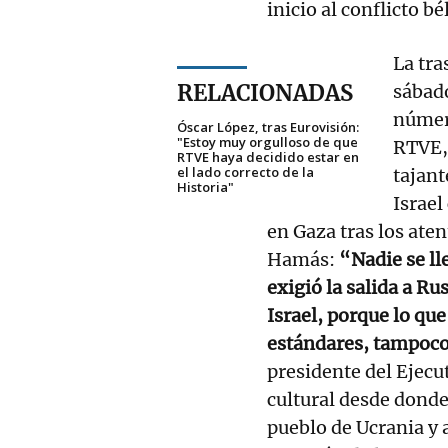
inicio al conflicto b
La tra
RELACIONADAS
sábado
número
Óscar López, tras Eurovisión:
"Estoy muy orgulloso de que
RTVE, 
RTVE haya decidido estar en
el lado correcto de la
tajant
Historia"
Israel
en Gaza tras los ate
Hamás:
“Nadie se ll
exigió la salida a Ru
Israel, porque lo qu
estándares, tampoco 
presidente del Ejecu
cultural desde donde
pueblo de Ucrania y a