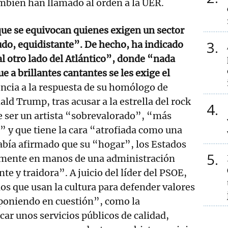
ambién han llamado al orden a la UER.
ue se equivocan quienes exigen un sector
3
do, equidistante”. De hecho, ha indicado
al otro lado del Atlántico”, donde “nada
 a brillantes cantantes se les exige el
encia a la respuesta de su homólogo de
ld Trump, tras acusar a la estrella del rock
4
e ser un artista “sobrevalorado”, “más
” y que tiene la cara “atrofiada como una
abía afirmado que su “hogar”, los Estados
5
lmente en manos de una administración
e y traidora”. A juicio del líder del PSOE,
os que usan la cultura para defender valores
 poniendo en cuestión”, como la
car unos servicios públicos de calidad,