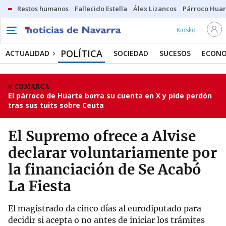
Restos humanos
Fallecido Estella
Álex Lizancos
Párroco Huar
Kiosko
POLÍTICA
ACTUALIDAD
SOCIEDAD
SUCESOS
ECONO
COMARCA
El párroco de Huarte borra su cuenta en X y pide perdón
tras sus tuits sobre Ceuta
El Supremo ofrece a Alvise
declarar voluntariamente por
la financiación de Se Acabó
La Fiesta
El magistrado da cinco días al eurodiputado para
decidir si acepta o no antes de iniciar los trámites