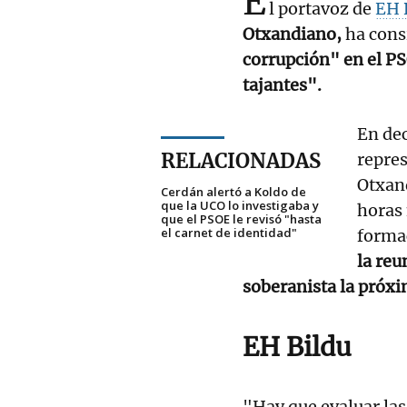
E
l portavoz de
EH 
Otxandiano,
ha cons
corrupción" en el P
tajantes".
En dec
RELACIONADAS
repre
Otxand
Cerdán alertó a Koldo de
que la UCO lo investigaba y
horas
que el PSOE le revisó "hasta
el carnet de identidad"
formac
la reu
soberanista la próx
EH Bildu
"Hay que evaluar las