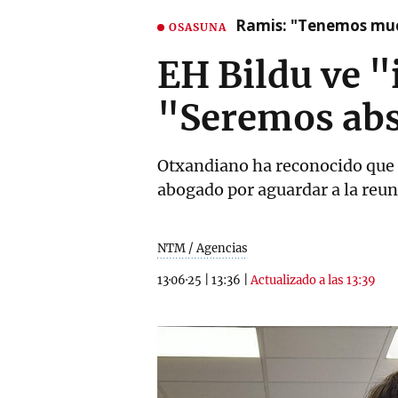
Ramis: "Tenemos mu
OSASUNA
EH Bildu ve "
"Seremos abs
Otxandiano ha reconocido que e
abogado por aguardar a la reun
NTM / Agencias
13·06·25
|
13:36
|
Actualizado a las 13:39