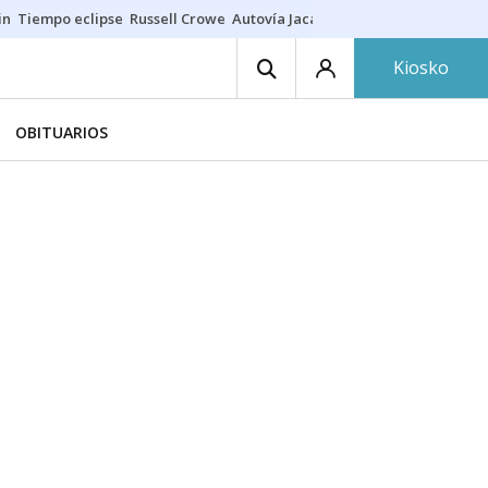
in
Tiempo eclipse
Russell Crowe
Autovía Jaca
Ronald Araújo
Prohibic
Kiosko
OBITUARIOS