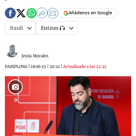
Añádenos en Google
Itzuli
Entzun
Jesús Morales
PAMPLONA
|
18·06·25
|
20:21
|
Actualizado a las 22:35
9