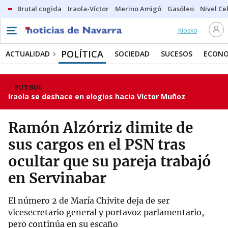
Brutal cogida
Iraola-Víctor
Merino Amigó
Gasóleo
Nivel Ce
Kiosko
POLÍTICA
ACTUALIDAD
SOCIEDAD
SUCESOS
ECONO
FÚTBOL
Iraola se deshace en elogios hacia Víctor Muñoz
Ramón Alzórriz dimite de
sus cargos en el PSN tras
ocultar que su pareja trabajó
en Servinabar
El número 2 de María Chivite deja de ser
vicesecretario general y portavoz parlamentario,
pero continúa en su escaño