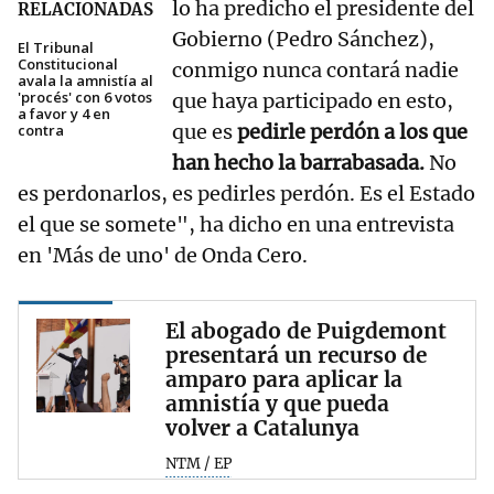
lo ha predicho el presidente del
RELACIONADAS
Gobierno (Pedro Sánchez),
El Tribunal
Constitucional
conmigo nunca contará nadie
avala la amnistía al
'procés' con 6 votos
que haya participado en esto,
a favor y 4 en
que es
pedirle perdón a los que
contra
han hecho la barrabasada.
No
es perdonarlos, es pedirles perdón. Es el Estado
el que se somete", ha dicho en una entrevista
en 'Más de uno' de Onda Cero.
El abogado de Puigdemont
presentará un recurso de
amparo para aplicar la
amnistía y que pueda
volver a Catalunya
NTM / EP