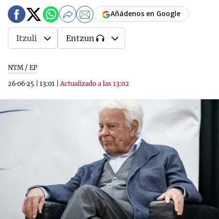
Añádenos en Google
Itzuli
Entzun
NTM / EP
26·06·25
|
13:01
|
Actualizado a las 13:02