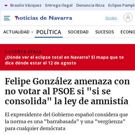
Braulio Vázquez
Entrega ilegal
Denuncia Ibiza
Eclipse Pamp
Kiosko
POLÍTICA
ACTUALIDAD
SOCIEDAD
SUCESOS
ECONO
CUENTA ATRÁS
¿Dónde ver el eclipse total en Navarra? El mapa que te
dice dónde estar el 12 de agosto
Felipe González amenaza con
no votar al PSOE si "si se
consolida" la ley de amnistía
El expresidente del Gobierno español considera que
la norma es una "barrabasada" y una "vergüenza"
para cualquier demócrata