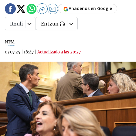
Añádenos en Google
Itzuli
Entzun
NTM
03·07·25
|
18:47
|
Actualizado a las 20:27