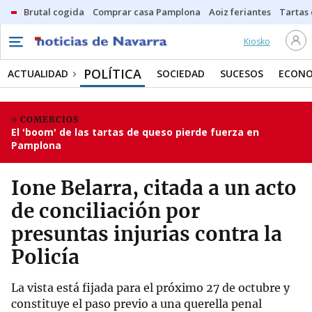
Brutal cogida
Comprar casa Pamplona
Aoiz feriantes
Tartas
Kiosko
POLÍTICA
ACTUALIDAD
SOCIEDAD
SUCESOS
ECONO
COMERCIOS
El 'boom' de las tartas de queso pierde fuerza en
Pamplona
Ione Belarra, citada a un acto
de conciliación por
presuntas injurias contra la
Policía
La vista está fijada para el próximo 27 de octubre y
constituye el paso previo a una querella penal