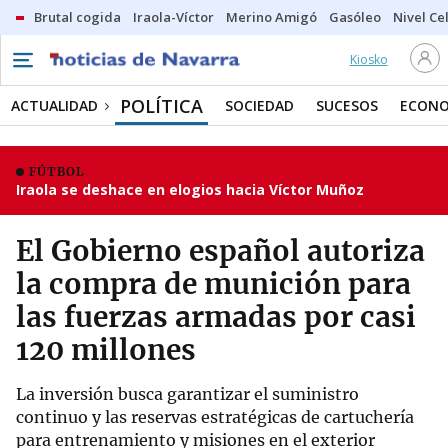
Brutal cogida
Iraola-Víctor
Merino Amigó
Gasóleo
Nivel Ce
Kiosko
POLÍTICA
ACTUALIDAD
SOCIEDAD
SUCESOS
ECONO
FÚTBOL
Iraola se deshace en elogios hacia Víctor Muñoz
El Gobierno español autoriza
la compra de munición para
las fuerzas armadas por casi
120 millones
La inversión busca garantizar el suministro
continuo y las reservas estratégicas de cartuchería
para entrenamiento y misiones en el exterior