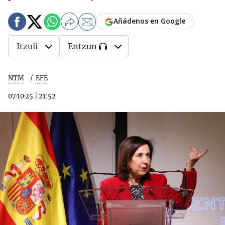
Añádenos en Google
Itzuli
Entzun
NTM
EFE
07·10·25
|
21:52