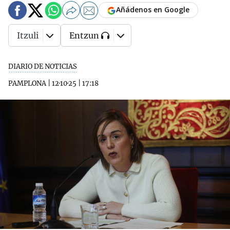
Añádenos en Google
Itzuli
Entzun
DIARIO DE NOTICIAS
PAMPLONA
|
12·10·25
|
17:18