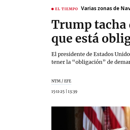
Varias zonas de Nav
EL TIEMPO
Trump tacha d
que está obl
El presidente de Estados Unido
tener la “obligación” de dema
NTM / EFE
15·11·25
|
13:39