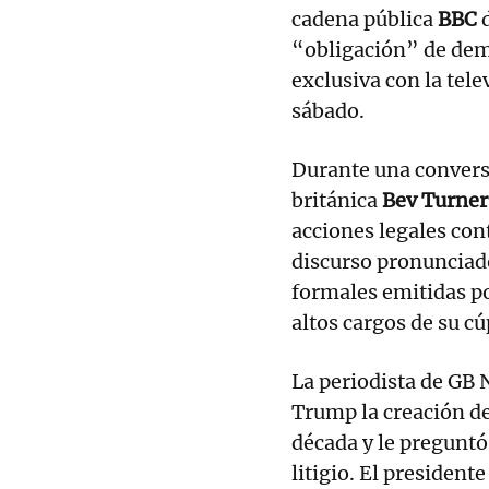
cadena pública
BBC
d
“obligación” de dem
exclusiva con la tele
sábado.
Durante una convers
británica
Bev Turner
acciones legales con
discurso pronunciado
formales emitidas po
altos cargos de su cú
La periodista de GB
Trump la creación d
década y le preguntó
litigio. El presiden