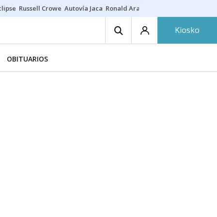
lipse
Russell Crowe
Autovía Jaca
Ronald Araújo
Prohibiciones eclips
Kiosko
OBITUARIOS