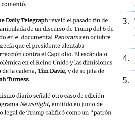
, comentó.
3
e Daily Telegraph
reveló el pasado fin de
anipulada de un discurso de Trump del 6 de
ido en el documental
Panorama
en octubre
arecía que el presidente alentaba
rrección contra el Capitolio. El escándalo
4
olémica en el Reino Unido y las dimisiones
o de la cadena,
Tim Davie
, y de su jefa de
5
ah Turness
.
ismo diario señaló otro caso de edición
rograma
Newsnight
, emitido en junio de
po legal de Trump calificó como un “patrón