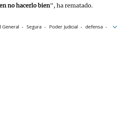
en no hacerlo bien
", ha rematado.
l General
Segura
Poder Judicial
defensa
eres