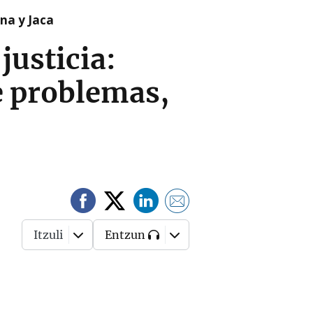
na y Jaca
 justicia:
e problemas,
Itzuli
Entzun