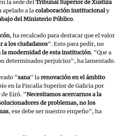
en la sede del
Tribunal Superior de Xustiza
a apelado a la
colaboración institucional
y
abajo del Ministerio Público
.
ncón
, ha recalcado para destacar que el valor
ir a los ciudadanos
". Esto para pedir, no
 la modernidad de esta institución
. "Que a
on determinados perjuicios", ha lamentado.
erado "
sana
" la
renovación en el ámbito
bio en la Fiscalía Superior de Galicia por
 de Eiró. "
Necesitamos acercarnos a la
 solucionadores de problemas, no los
mas
, ese debe ser nuestro empeño", ha