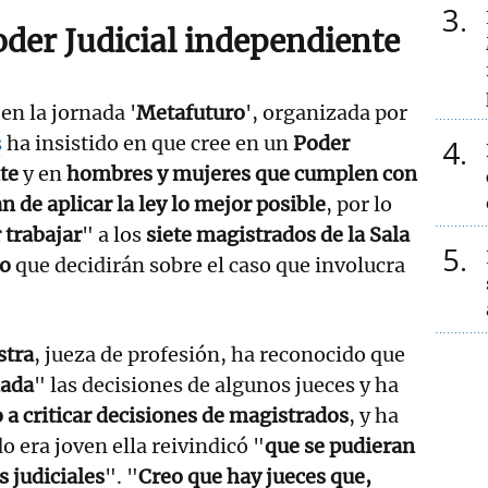
3
oder Judicial independiente
en la jornada '
Metafuturo
', organizada por
s
ha insistido en que cree en un
Poder
4
te
y en
hombres y mujeres que cumplen con
an de aplicar la ley lo mejor posible
, por lo
 trabajar
" a los
siete magistrados de la Sala
5
o
que decidirán sobre el caso que involucra
stra
, jueza de profesión, ha reconocido que
nada
" las decisiones de algunos jueces y ha
 a criticar decisiones de magistrados
, y ha
 era joven ella reivindicó "
que se pudieran
s judiciales
". "
Creo que hay jueces que,