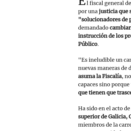
E
l fiscal general d
por una
justicia que 
"solucionadores de 
demandado
cambiar 
instrucción de los p
Público
.
"Es ineludible un ca
nuevas maneras de d
asuma la Fiscalía
, n
capaces sino porque
que tienen que trasc
Ha sido en el acto d
superior de Galicia,
miembros de la carrer