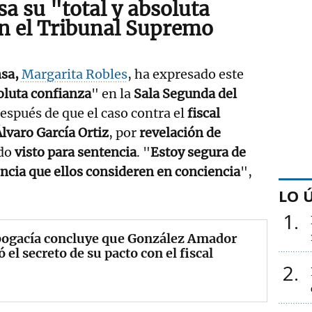
a su "total y absoluta
n el Tribunal Supremo
sa,
Margarita Robles
, ha expresado este
soluta confianza
" en la
Sala Segunda del
después de que el caso contra el
fiscal
Álvaro García Ortiz
, por
revelación de
do
visto para sentencia
. "
Estoy segura de
encia que ellos consideren en conciencia
",
LO 
1
bogacía concluye que González Amador
ó el secreto de su pacto con el fiscal
2