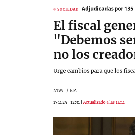
Adjudicadas por 135 
SOCIEDAD
El fiscal gene
"Debemos ser
no los creado
Urge cambios para que los fisc
NTM
E.P.
17·11·25
|
12:31
|
Actualizado a las 14:11