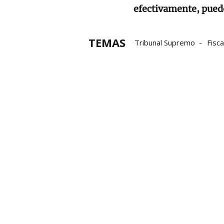
efectivamente, pued
TEMAS
Tribunal Supremo
Fisca
Álvaro García Ortiz
muj