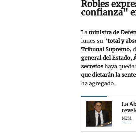
Robles expres
confianza" e
La
ministra de Defen
lunes su "
total y ab
Tribunal Supremo
, 
general del Estado, 
secretos
haya queda
que dictarán la sent
ha agregado.
La A
revel
NTM