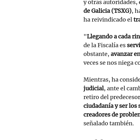
y otras autoridades, 
de Galicia (TSXG)
, h
ha reivindicado el
tr
"
Llegando a cada ri
de la Fiscalía es
serv
obstante,
avanzar en
veces se nos niega c
Mientras, ha consid
judicial
, ante el cam
retiro del predecesor
ciudadanía y ser los
creadores de proble
señalado también.