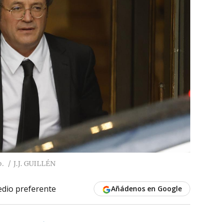
o.
J.J. GUILLÉN
dio preferente
Añádenos en Google