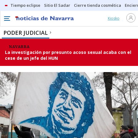
Tiempo eclipse
Sitio El Sadar
Cierre tienda cosmética
Encier
Kiosko
PODER JUDICIAL
NAVARRA
La investigación por presunto acoso sexual acaba con el
cese de un jefe del HUN