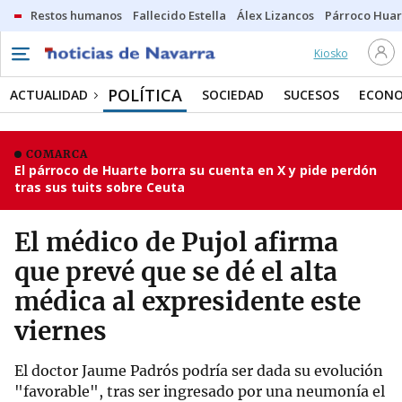
Restos humanos
Fallecido Estella
Álex Lizancos
Párroco Huar
Kiosko
POLÍTICA
ACTUALIDAD
SOCIEDAD
SUCESOS
ECONO
COMARCA
El párroco de Huarte borra su cuenta en X y pide perdón
tras sus tuits sobre Ceuta
El médico de Pujol afirma
que prevé que se dé el alta
médica al expresidente este
viernes
El doctor Jaume Padrós podría ser dada su evolución
"favorable", tras ser ingresado por una neumonía el