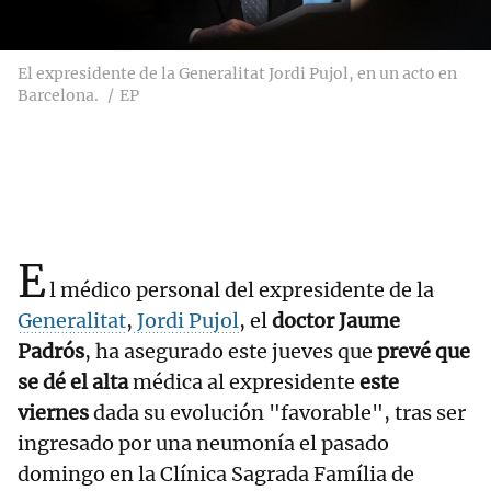
El expresidente de la Generalitat Jordi Pujol, en un acto en
Barcelona.
EP
E
l médico personal del expresidente de la
Generalitat
,
Jordi Pujol
, el
doctor Jaume
Padrós
, ha asegurado este jueves que
prevé que
se dé el alta
médica al expresidente
este
viernes
dada su evolución "favorable", tras ser
ingresado por una neumonía el pasado
domingo en la Clínica Sagrada Família de