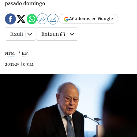
pasado domingo
Añádenos en Google
Itzuli
Entzun
NTM
E.P.
20·11·25
|
09:41