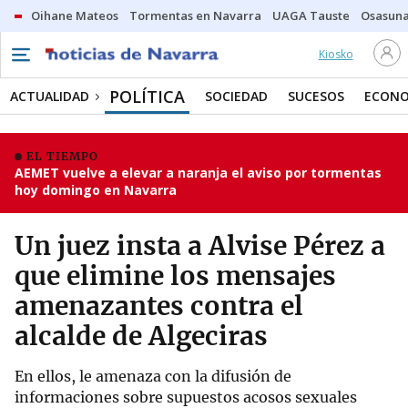
Oihane Mateos
Tormentas en Navarra
UAGA Tauste
Osasuna
Kiosko
POLÍTICA
ACTUALIDAD
SOCIEDAD
SUCESOS
ECONO
EL TIEMPO
AEMET vuelve a elevar a naranja el aviso por tormentas
hoy domingo en Navarra
Un juez insta a Alvise Pérez a
que elimine los mensajes
amenazantes contra el
alcalde de Algeciras
En ellos, le amenaza con la difusión de
informaciones sobre supuestos acosos sexuales