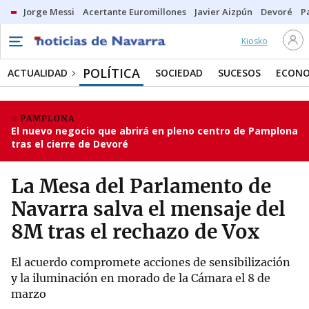
Jorge Messi
Acertante Euromillones
Javier Aizpún
Devoré
P
Kiosko
POLÍTICA
ACTUALIDAD
SOCIEDAD
SUCESOS
ECONO
PAMPLONA
El nuevo negocio que abrirá en pleno centro de Pamplona
tras el cierre de Devoré
La Mesa del Parlamento de
Navarra salva el mensaje del
8M tras el rechazo de Vox
El acuerdo compromete acciones de sensibilización
y la iluminación en morado de la Cámara el 8 de
marzo