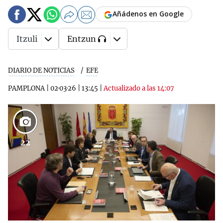
Añádenos en Google
Itzuli
Entzun
DIARIO DE NOTICIAS
EFE
PAMPLONA
|
02·03·26
|
13:45
|
Actualizado a las 14:07
22