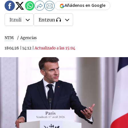
Añádenos en Google
Itzuli
Entzun
NTM
Agencias
18·04·26
|
14:12
|
Actualizado a las 15:04