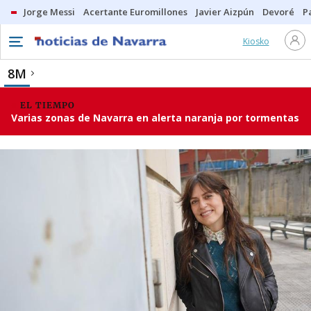
Jorge Messi
Acertante Euromillones
Javier Aizpún
Devoré
P
Kiosko
8M
EL TIEMPO
Varias zonas de Navarra en alerta naranja por tormentas