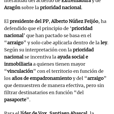
literalidad del acuerdo de
Extremadura
y de
Aragón
sobre la
prioridad nacional
.
El
presidente del PP
,
Alberto Núñez Feijóo
, ha
defendido que el principio de ‘
prioridad
nacional
’ que han pactado se basa en el
“
arraigo
” y solo cabe aplicarla dentro de la
ley
.
Según su interpretación con la
prioridad
nacional
se incentiva la
ayuda social e
inmobiliaria
a quienes tienen mayor
“
vinculación
” con el territorio en función de
los
años de empadronamiento
y del “
arraigo
”
que demuestren de manera efectiva, pero sin
filtrar destinatarios en función “del
pasaporte
”.
Para el
líder de Vox
,
Santiago Abascal
, la