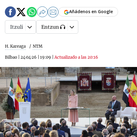
Añádenos en Google
Itzuli
Entzun
H. Kareaga
NTM
Bilbao
|
24·04·26
|
19:09
|
Actualizado a las 20:16