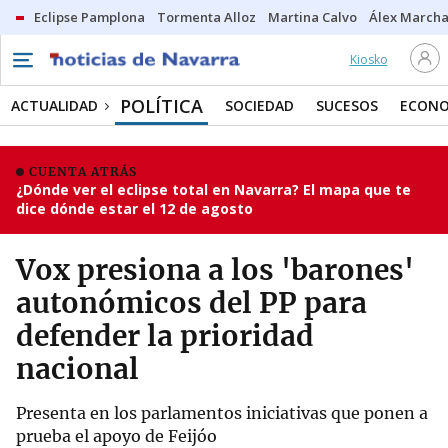
Eclipse Pamplona
Tormenta Alloz
Martina Calvo
Álex Marcha
Kiosko
POLÍTICA
ACTUALIDAD
SOCIEDAD
SUCESOS
ECONO
CUENTA ATRÁS
¿Dónde ver el eclipse total en Navarra? El mapa que te
dice dónde estar el 12 de agosto
Vox presiona a los 'barones'
autonómicos del PP para
defender la prioridad
nacional
Presenta en los parlamentos iniciativas que ponen a
prueba el apoyo de Feijóo