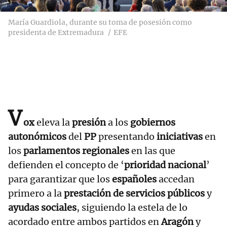
María Guardiola, durante su toma de posesión como
presidenta de Extremadura
EFE
V
ox
eleva la
presión
a los
gobiernos
autonómicos
del
PP
presentando
iniciativas
en
los
parlamentos regionales
en las que
defienden el concepto de ‘
prioridad nacional
’
para garantizar que los
españoles
accedan
primero a la
prestación de servicios públicos
y
ayudas sociales
, siguiendo la estela de lo
acordado entre ambos partidos en
Aragón
y