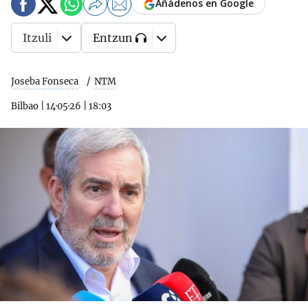
Añádenos en Google
Itzuli
Entzun
Joseba Fonseca
NTM
Bilbao
|
14·05·26
|
18:03