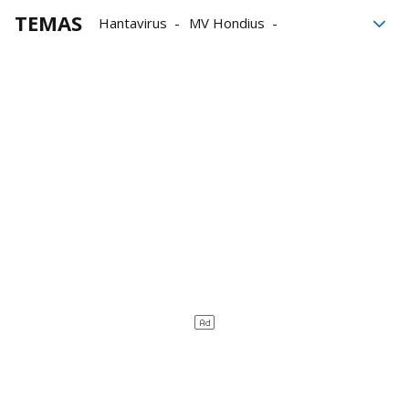
TEMAS
Hantavirus
MV Hondius
Fernando Clavijo
Ángel Víctor Torres
Coalición Canaria
PSOE
Gobierno