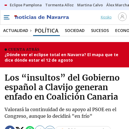
Eclipse Pamplona
Tormenta Alloz
Martina Calvo
Álex Marcha
Kiosko
POLÍTICA
ACTUALIDAD
SOCIEDAD
SUCESOS
ECONO
CUENTA ATRÁS
¿Dónde ver el eclipse total en Navarra? El mapa que te
dice dónde estar el 12 de agosto
Los “insultos” del Gobierno
español a Clavijo generan
enfado en Coalición Canaria
Valorará la continuidad de su apoyo al PSOE en el
Congreso, aunque lo decidirá "en frío"