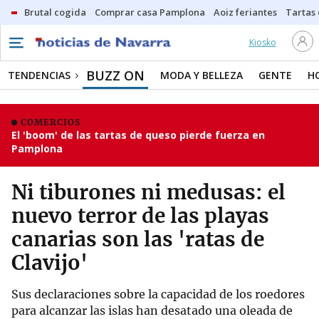
Brutal cogida
Comprar casa Pamplona
Aoiz feriantes
Tartas
Kiosko
BUZZ ON
TENDENCIAS
MODA Y BELLEZA
GENTE
H
COMERCIOS
El 'boom' de las tartas de queso pierde fuerza en
Pamplona
Ni tiburones ni medusas: el
nuevo terror de las playas
canarias son las 'ratas de
Clavijo'
Sus declaraciones sobre la capacidad de los roedores
para alcanzar las islas han desatado una oleada de