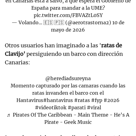
en Canarias está a salvo, a qué espera el Gobierno de
España para mandar a la UME?
pic.twitter.com/FBVAZtL0SY
— Volando... 🇪🇸 🇵🇸 (@aerotrastorna2)
10 de
mayo de 2026
Otros usuarios han imaginado a las '
ratas de
Clavijo'
persiguiendo un barco con dirección
Canarias:
@herediadsureyna
Momento capturado por las camaras cuando las
ratas invanden el barco con el
Hantavirus
#hantavirus
#ratas
#fyp
#2026
#videotiktok
#parati
#viral
♬ Pirates Of The Caribbean - Main Theme - He's A
Pirate - Geek Music