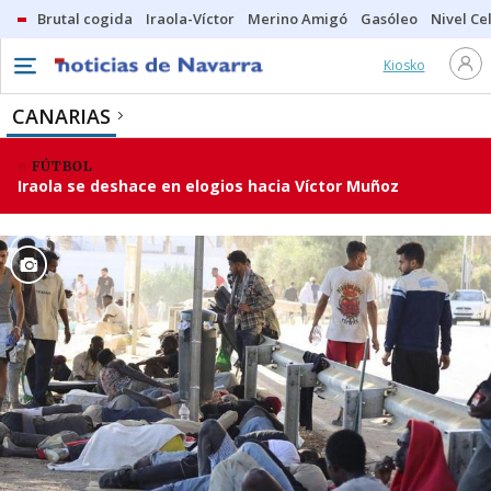
Brutal cogida
Iraola-Víctor
Merino Amigó
Gasóleo
Nivel Ce
Kiosko
CANARIAS
FÚTBOL
Iraola se deshace en elogios hacia Víctor Muñoz