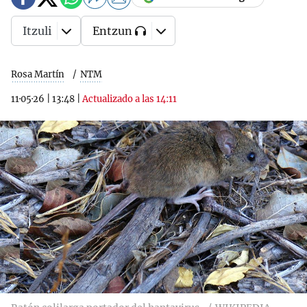
Itzuli
Entzun
Rosa Martín
NTM
11·05·26
|
13:48
|
Actualizado a las 14:11