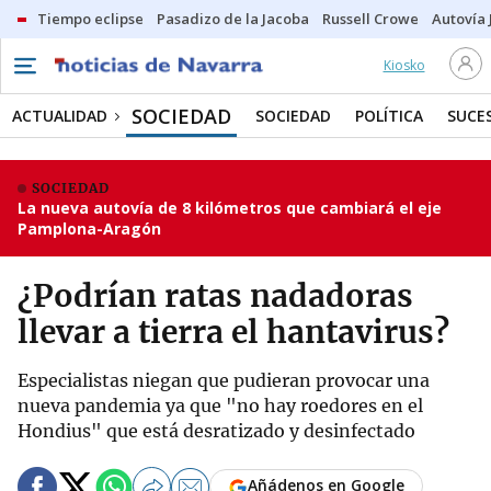
Tiempo eclipse
Pasadizo de la Jacoba
Russell Crowe
Autovía 
Kiosko
SOCIEDAD
ACTUALIDAD
SOCIEDAD
POLÍTICA
SUCE
SOCIEDAD
La nueva autovía de 8 kilómetros que cambiará el eje
Pamplona-Aragón
¿Podrían ratas nadadoras
llevar a tierra el hantavirus?
Especialistas niegan que pudieran provocar una
nueva pandemia ya que "no hay roedores en el
Hondius" que está desratizado y desinfectado
Añádenos en Google