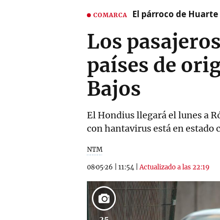
El párroco de Huarte 
COMARCA
Los pasajeros
países de ori
Bajos
El Hondius llegará el lunes a 
con hantavirus está en estado c
NTM
08·05·26
|
11:54
|
Actualizado a las 22:19
25