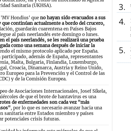
3
ridad Sanitaria (UKHSA).
l 'MV Hondius' que
no hayan sido evacuados a sus
4
y que continúan actualmente a bordo del crucero,
ulación, guardarán cuarentena en Países Bajos
legue al país neerlandés este domingo o lunes.
n el país neerlandés, se les realizará una prueba
egada como una semana después de iniciar la
5
endo el mismo protocolo aplicado por España.
n participado, además de España, representantes
enia, Malta, Bulgaria, Finlandia, Luxemburgo,
gal, Croacia, Dinamarca, Austria y Reino Unido,
ro Europeo para la Prevención y el Control de las
DC) y de la Comisión Europea.
peo de Asociaciones Internacionales, Josef Síkela,
miércoles de que el brote de hantavirus es una
rotes de enfermedades son cada vez "más
nsos"
, por lo que es necesario avanzar hacia una
n sanitaria entre Estados miembro y países
ar potenciales crisis futuras.