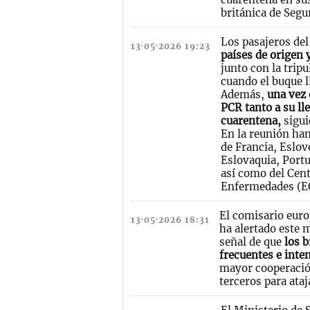
británica de Segu
Los pasajeros de
13·05·2026 19:23
países de origen 
junto con la trip
cuando el buque l
Además,
una vez e
PCR tanto a su ll
cuarentena,
sigui
En la reunión ha
de Francia, Eslov
Eslovaquia, Portu
así como del Cent
Enfermedades (EC
El comisario euro
13·05·2026 18:31
ha alertado este 
señal de que
los b
frecuentes e inte
mayor cooperació
terceros para ataj