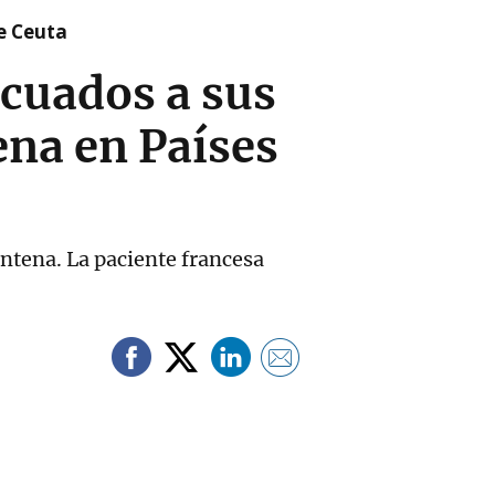
re Ceuta
acuados a sus
ena en Países
entena. La paciente francesa