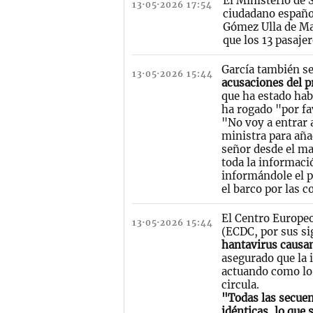
El Ministerio de 
13·05·2026 17:54
ciudadano español
Gómez Ulla de Ma
que los 13 pasaje
García también s
13·05·2026 15:44
acusaciones del p
que ha estado hab
ha rogado "por fa
"No voy a entrar a
ministra para aña
señor desde el ma
toda la informaci
informándole el p
el barco por las 
El Centro Europeo
13·05·2026 15:44
(ECDC, por sus si
hantavirus causan
asegurado que la 
actuando como lo
circula.
"Todas las secuen
idénticas, lo que