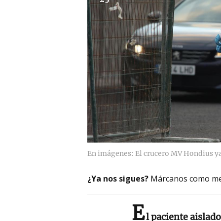
En imágenes: El crucero MV Hondius ya
¿Ya nos sigues?
Márcanos como me
E
l paciente aislad