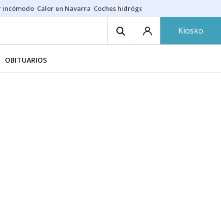
r incómodo
Calor en Navarra
Coches hidrógeno
Alerta en EE.UU.
Kiosko
OBITUARIOS