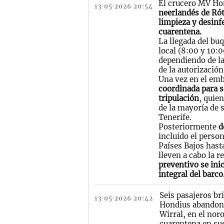
El crucero MV Hon
13·05·2026 20:54
neerlandés de Ró
limpieza y desinf
cuarentena.
La llegada del buq
local (8:00 y 10:
dependiendo de la
de la autorización
Una vez en el em
coordinada para 
tripulación
, quie
de la mayoría de 
Tenerife.
Posteriormente
d
incluido el perso
Países Bajos hast
lleven a cabo la r
preventivo se ini
integral del barco
Seis pasajeros br
13·05·2026 20:42
Hondius abandona
Wirral, en el noro
cuarentena en sus