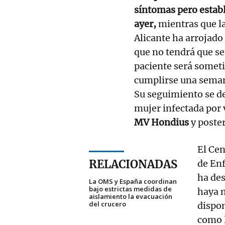
síntomas pero establ
ayer,
mientras que la
Alicante ha arrojado
que no tendrá que ser
paciente será someti
cumplirse una semana
Su seguimiento se de
mujer infectada por 
MV Hondius
y poste
El Cen
RELACIONADAS
de Enf
ha des
La OMS y España coordinan
bajo estrictas medidas de
haya 
aislamiento la evacuación
del crucero
dispon
como 