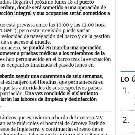
dius llegará el próximo lunes 18 al
puerto
terdam, donde será sometido a una operación de
ección integral y sus ocupantes serán sometidos a
ue está prevista entre las 10:00 y las 12:00 hora
00 GMT), pero esta previsión puede variar
 velocidad de navegación del barco y de la gestión
 de su acceso al muelle.
barcadero,
se pondrá en marcha una operación
someter a pruebas médicas a los miembros de la
nes han permanecido en el barco tras la evacuación
sus ocupantes finalizada el pasado lunes en
eberán seguir una cuarentena de seis semanas,
LO 
nal extranjero del Hondius, que permanecerá en
1
a que las autoridades de sus respectivos países
epatriación.
Una vez concluido el aislamiento
ciarán las labores de limpieza y desinfección
.
2
itánicos que estuvieron a bordo del crucero MV
n este miércoles el hospital de Arrowe Park de
este de Inglaterra, y continuarán el resto de su
 domicilios, tal y como ha informado la Agencia