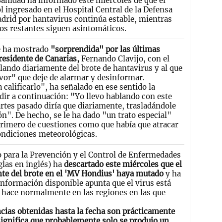
Sanidad ha informado este miércoles de que el
 ingresado en el Hospital Central de la Defensa
drid por hantavirus continúa estable, mientras
ros restantes siguen asintomáticos.
e ha mostrado
"sorprendida" por las últimas
residente de Canarias,
Fernando Clavijo, con el
lando diariamente del brote de hantavirus y al que
vor" que deje de alarmar y desinformar.
 calificarlo", ha señalado en ese sentido la
dir a continuación: "Yo llevo hablando con este
rtes pasado diría que diariamente, trasladándole
ón". De hecho, se le ha dado "un trato especial"
rimero de cuestiones como que había que atracar
condiciones meteorológicas.
 para la Prevención y el Control de Enfermedades
glas en inglés) ha
descartado este miércoles que el
te del brote en el 'MV Hondius' haya mutado
y ha
información disponible apunta que el virus está
 hace normalmente en las regiones en las que
cias obtenidas hasta la fecha son prácticamente
 significa que probablemente solo se produjo un