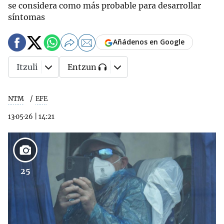
se considera como más probable para desarrollar
síntomas
Añádenos en Google
Itzuli
Entzun
NTM
EFE
13·05·26
|
14:21
25