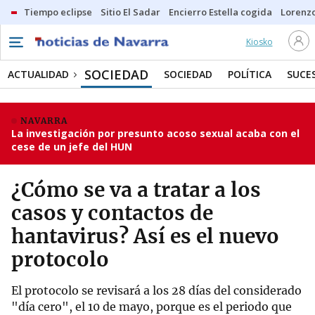
Tiempo eclipse
Sitio El Sadar
Encierro Estella cogida
Lorenzo
Kiosko
SOCIEDAD
ACTUALIDAD
SOCIEDAD
POLÍTICA
SUCE
NAVARRA
La investigación por presunto acoso sexual acaba con el
cese de un jefe del HUN
¿Cómo se va a tratar a los
casos y contactos de
hantavirus? Así es el nuevo
protocolo
El protocolo se revisará a los 28 días del considerado
"día cero", el 10 de mayo, porque es el periodo que