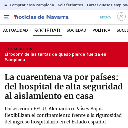
Comprar casa Pamplona
Aoiz feriantes
Tartas queso Pamplon
Kiosko
SOCIEDAD
ACTUALIDAD
SOCIEDAD
POLÍTICA
SUCE
COMERCIOS
El 'boom' de las tartas de queso pierde fuerza en
Pamplona
La cuarentena va por países:
del hospital de alta seguridad
al aislamiento en casa
Países como EEUU, Alemania o Países Bajos
flexibilizan el confinamiento frente a la rigurosidad
del ingreso hospitalario en el Estado español