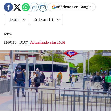
Añádenos en Google
Itzuli
Entzun
NTM
12·05·26
|
15:57
|
Actualizado a las 16:01