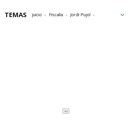
TEMAS
juicio
Fiscalía
Jordi Pujol
Expresidente de la Generalitat
Familia
Herencia