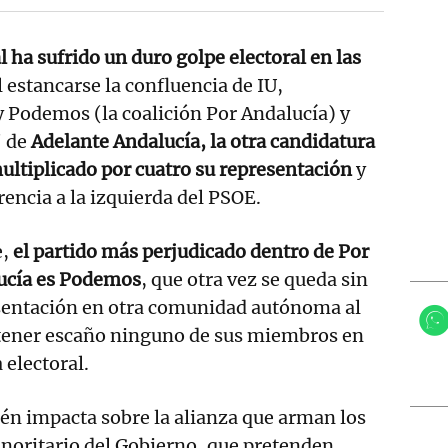
l ha sufrido un duro golpe electoral en las
l estancarse la confluencia de IU,
Podemos (la coalición Por Andalucía) y
' de
Adelante Andalucía, la otra candidatura
ultiplicado por cuatro su representación
y
rencia a la izquierda del PSOE.
e,
el partido más perjudicado dentro de Por
ucía es Podemos
, que otra vez se queda sin
sentación en otra comunidad autónoma al
tener escaño ninguno de sus miembros en
a electoral.
én impacta sobre la alianza que arman los
inoritario del Gobierno, que pretenden