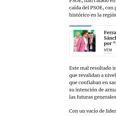
PSOE, han calado en 
caída del PSOE, con 
histórico en la regió
Ferra
Sánch
por 
NTM
Este mal resultado 
que revalidan a nive
que confiaban en sac
su intención de arma
las futuras generales
Con un vacío de lide