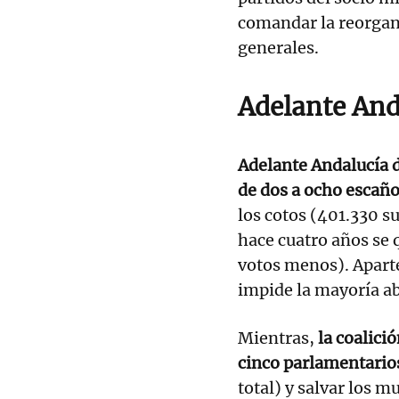
comandar la reorgani
generales.
Adelante And
Adelante Andalucía d
de dos a ocho escaño
los cotos (401.330 s
hace cuatro años se
votos menos). Aparte
impide la mayoría ab
Mientras,
la coalici
cinco parlamentario
total) y salvar los m