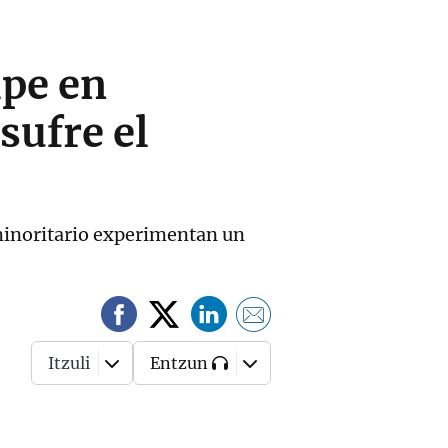
lpe en
sufre el
minoritario experimentan un
Itzuli
Entzun