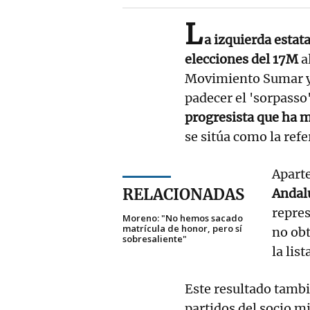
L
a izquierda estata
elecciones del 17M
a
Movimiento Sumar y 
padecer el 'sorpasso
progresista que ha m
se sitúa como la refe
Apart
RELACIONADAS
Andal
repre
Moreno: "No hemos sacado
matrícula de honor, pero sí
no ob
sobresaliente"
la list
Este resultado tambi
partidos del socio m