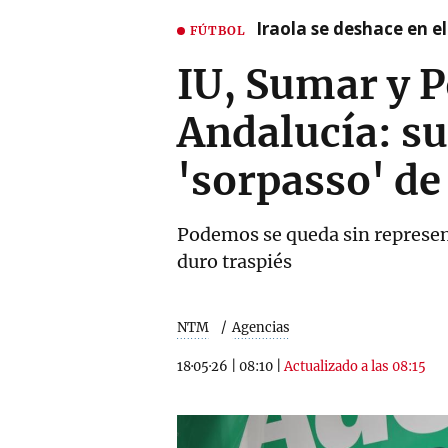
Iraola se deshace en e
FÚTBOL
IU, Sumar y 
Andalucía: su 
'sorpasso' de
Podemos se queda sin represen
duro traspiés
NTM
Agencias
18·05·26
|
08:10
|
Actualizado a las 08:15