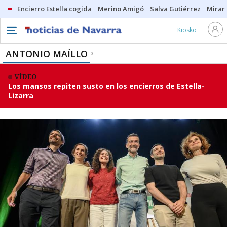
Encierro Estella cogida
Merino Amigó
Salva Gutiérrez
Mirar 
Kiosko
ANTONIO MAÍLLO
VÍDEO
Los mansos repiten susto en los encierros de Estella-
Lizarra