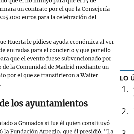
o que él no influyó para que el 15 de
irmara un contrato por el que la Consejería
225.000 euros para la celebración del
ue Huerta le pidiese ayuda económica al ver
de entradas para el concierto y que por ello
para que el evento fuese subvencionado por
o de la Comunidad de Madrid mediante un
io por el que se transfirieron a Waiter
LO 
.
1
de los ayuntamientos
2
ntado a Granados si fue él quien constituyó
3
 la Fundación Arpegio, que él presidió. "La