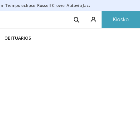
in
Tiempo eclipse
Russell Crowe
Autovía Jaca
Ronald Araújo
Prohibic
Kiosko
OBITUARIOS