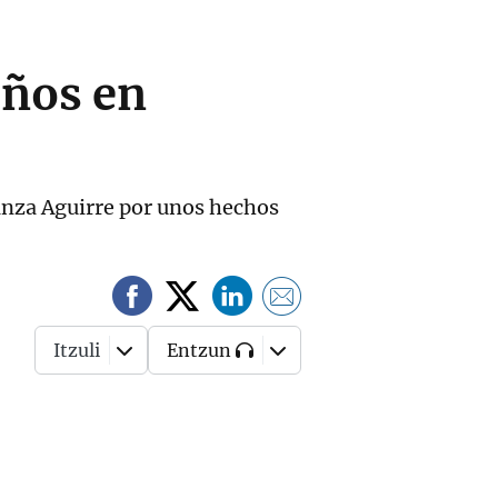
años en
ranza Aguirre por unos hechos
Itzuli
Entzun