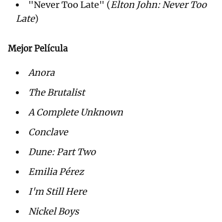
"Never Too Late" (
Elton John: Never Too
Late
)
Mejor Película
Anora
The Brutalist
A Complete Unknown
Conclave
Dune: Part Two
Emilia Pérez
I'm Still Here
Nickel Boys