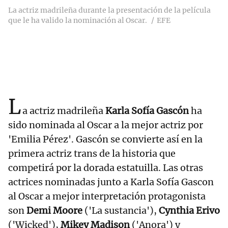
La actriz madrileña durante la presentación de la película
que le ha valido la nominación al Oscar.
EFE
L
a actriz madrileña
Karla Sofía Gascón
ha
sido nominada al Oscar a la mejor actriz por
'Emilia Pérez'. Gascón se convierte así en la
primera actriz trans de la historia que
competirá por la dorada estatuilla. Las otras
actrices nominadas junto a Karla Sofía Gascon
al Oscar a mejor interpretación protagonista
son
Demi Moore
('La sustancia'),
Cynthia Erivo
('Wicked'),
Mikey Madison
('Anora') y