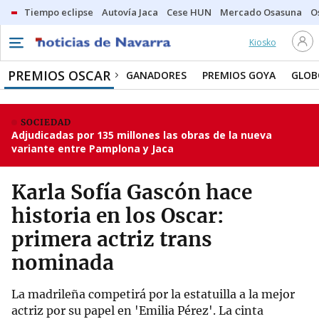
Tiempo eclipse
Autovía Jaca
Cese HUN
Mercado Osasuna
O
Kiosko
PREMIOS OSCAR
GANADORES
PREMIOS GOYA
GLOB
SOCIEDAD
Adjudicadas por 135 millones las obras de la nueva
variante entre Pamplona y Jaca
Karla Sofía Gascón hace
historia en los Oscar:
primera actriz trans
nominada
La madrileña competirá por la estatuilla a la mejor
actriz por su papel en 'Emilia Pérez'. La cinta