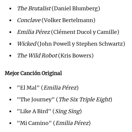
The Brutalist
(Daniel Blumberg)
Conclave
(Volker Bertelmann)
Emilia Pérez
(Clément Ducol y Camille)
Wicked
(John Powell y Stephen Schwartz)
The Wild Robot
(Kris Bowers)
Mejor Canción Original
"El Mal" (
Emilia Pérez
)
"The Journey" (
The Six Triple Eight
)
"Like A Bird" (
Sing Sing
)
"Mi Camino" (
Emilia Pérez
)