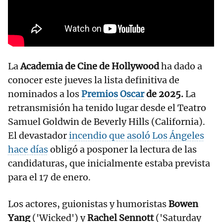
La
Academia de Cine de Hollywood
ha dado a
conocer este jueves la lista definitiva de
nominados a los
Premios Oscar
de 2025.
La
retransmisión ha tenido lugar desde el Teatro
Samuel Goldwin de Beverly Hills (California).
El devastador
incendio que asoló Los Ángeles
hace días
obligó a posponer la lectura de las
candidaturas, que inicialmente estaba prevista
para el 17 de enero.
Los actores, guionistas y humoristas
Bowen
Yang
('Wicked') y
Rachel Sennott
('Saturday