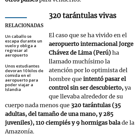
320 tarántulas vivas
RELACIONADAS
El caso que se ha vivido en el
Un caballo se
escapa durante un
aeropuerto internacional Jorge
vuelo y obliga a
regresar al
Chávez de Lima (Perú)
ha
aeropuerto
llamado muchísimo la
Unos estudiantes
atención por lo optimista del
devoran 10 kilos de
comida en el
hombre que
intentó pasar el
aeropuerto para
poder viajar a
control sin ser descubierto,
ya
Islandia
que llevaba alrededor de su
cuerpo nada menos que
320 tarántulas (35
adultas, del tamaño de una mano, y 285
juveniles), 110 ciempiés y 9 hormigas bala
de la
Amazonía.