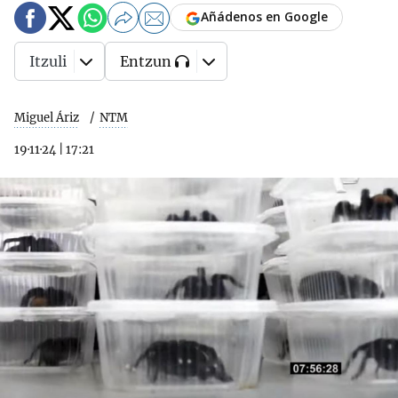
Añádenos en Google
Itzuli
Entzun
Miguel Áriz
NTM
19·11·24
|
17:21