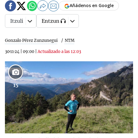
Añádenos en Google
Itzuli
Entzun
Gonzalo Pérez Zunzunegui
NTM
30·11·24
|
09:00
|
Actualizado a las 12:03
15