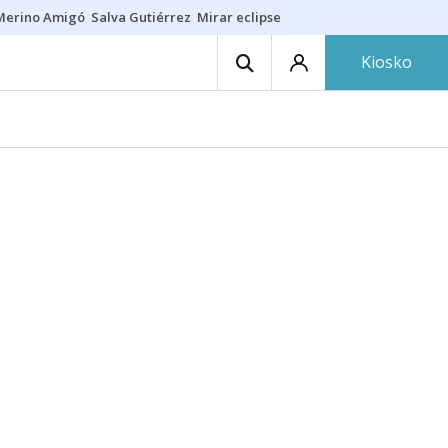
Merino Amigó
Salva Gutiérrez
Mirar eclipse
Iraola-Víctor
Ángel Eche
Kiosko