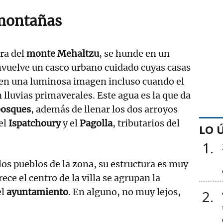
 montañas
bra del
monte Mehaltzu
, se hunde en un
nvuelve un casco urbano cuidado cuyas casas
cen una luminosa imagen incluso cuando el
 lluvias primaverales. Este agua es la que da
bosques
, además de llenar los dos arroyos
el
Ispatchoury
y el
Pagolla
, tributarios del
LO 
1
os pueblos de la zona, su estructura es muy
rece el centro de la villa se agrupan la
el
ayuntamiento
. En alguno, no muy lejos,
2