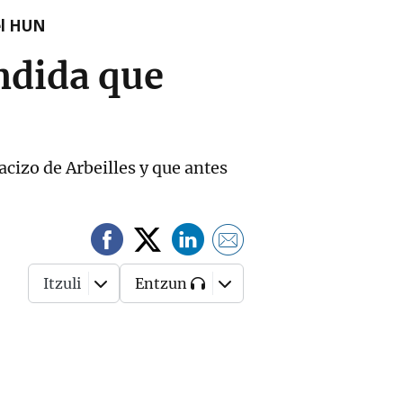
el HUN
ondida que
acizo de Arbeilles y que antes
Itzuli
Entzun