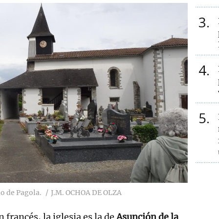
3
4
5
io de Pagola.
J.M. OCHOA DE OLZA
 francés, la iglesia es la de
Asunción de la