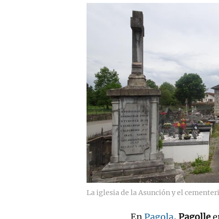
La iglesia de la Asunción y el cementer
En
Pagola
,
Pagolle
en