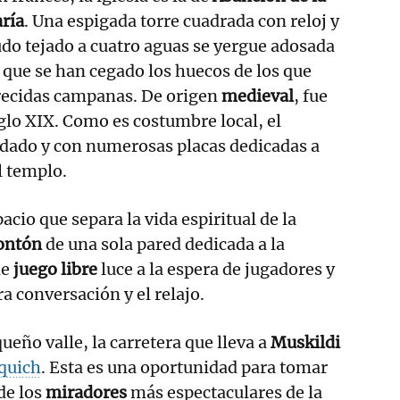
ría
. Una espigada torre cuadrada con reloj y
do tejado a cuatro aguas se yergue adosada
 que se han cegado los huecos de los que
recidas campanas. De origen
medieval
, fue
iglo XIX. Como es costumbre local, el
idado y con numerosas placas dedicadas a
l templo.
acio que separa la vida espiritual de la
ontón
de una sola pared dedicada a la
de
juego libre
luce a la espera de jugadores y
a conversación y el relajo.
queño valle, la carretera que lleva a
Muskildi
quich
. Esta es una oportunidad para tomar
de los
miradores
más espectaculares de la