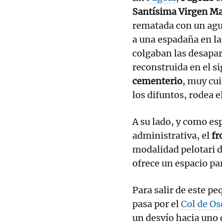
Santísima Virgen Ma
rematada con un agu
a una espadaña en la
colgaban las desapa
reconstruida en el s
cementerio
, muy cu
los difuntos, rodea e
A su lado, y como esp
administrativa, el
fr
modalidad pelotari 
ofrece un espacio par
Para salir de este pe
pasa por el
Col de Os
un desvío hacia uno 