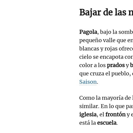
Bajar de las
Pagola
, bajo la som
pequeño valle que e
blancas y rojas ofre
cielo se encapota con
color a los
prados
y
que cruza el pueblo, 
Saison
.
Como la mayoría de l
similar. En lo que pa
iglesia
, el
frontón
y 
está la
escuela
.