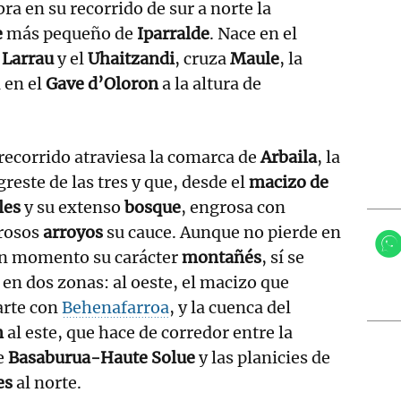
ra en su recorrido de sur a norte la
e
más pequeño de
Iparralde
. Nace en el
l
Larrau
y el
Uhaitzandi
, cruza
Maule
, la
 en el
Gave d’Oloron
a la altura de
recorrido atraviesa la comarca de
Arbaila
, la
reste de las tres y que, desde el
macizo de
les
y su extenso
bosque
, engrosa con
rosos
arroyos
su cauce. Aunque no pierde en
n momento su carácter
montañés
, sí se
 en dos zonas: al oeste, el macizo que
rte con
Behenafarroa
, y la cuenca del
n
al este, que hace de corredor entre la
e
Basaburua-Haute Solue
y las planicies de
es
al norte.