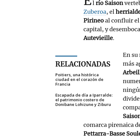
E
l
río Saison
verteb
Zuberoa
, el
herriald
Pirineo
al confluir e
capital, y desemboca
Autevieille
.
En su 
RELACIONADAS
más ag
Arbeil
Poitiers, una histórica
ciudad en el corazón de
nume
Francia
ningú
Escapada de día a Iparralde:
divide
el patrimonio costero de
Donibane Lohizune y Ziburu
compa
Saiso
comarca pirenaica d
Pettarra-Basse Soul