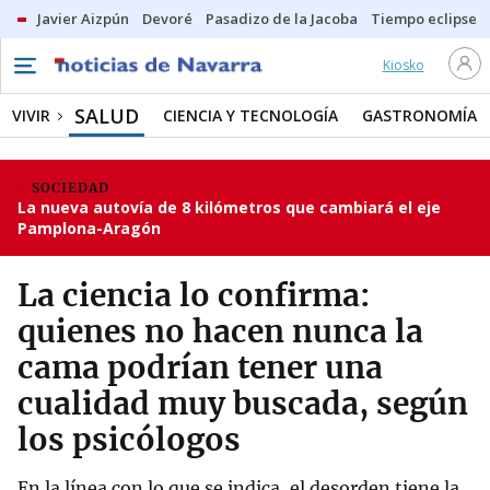
Javier Aizpún
Devoré
Pasadizo de la Jacoba
Tiempo eclipse
Kiosko
SALUD
VIVIR
CIENCIA Y TECNOLOGÍA
GASTRONOMÍA
SOCIEDAD
La nueva autovía de 8 kilómetros que cambiará el eje
Pamplona-Aragón
La ciencia lo confirma:
quienes no hacen nunca la
cama podrían tener una
cualidad muy buscada, según
los psicólogos
En la línea con lo que se indica, el desorden tiene la