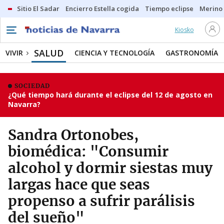
Sitio El Sadar
Encierro Estella cogida
Tiempo eclipse
Merino
Kiosko
SALUD
VIVIR
CIENCIA Y TECNOLOGÍA
GASTRONOMÍA
SOCIEDAD
¿Qué tiempo hará durante el eclipse del 12 de agosto en
Navarra?
Sandra Ortonobes,
biomédica: "Consumir
alcohol y dormir siestas muy
largas hace que seas
propenso a sufrir parálisis
del sueño"