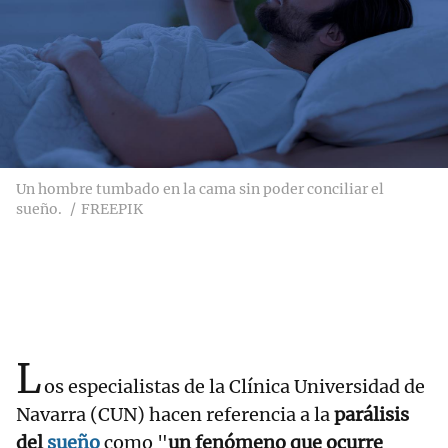
Un hombre tumbado en la cama sin poder conciliar el
sueño.
FREEPIK
L
os especialistas de la Clínica Universidad de
Navarra (CUN) hacen referencia a la
parálisis
del
sueño
como "
un fenómeno que ocurre