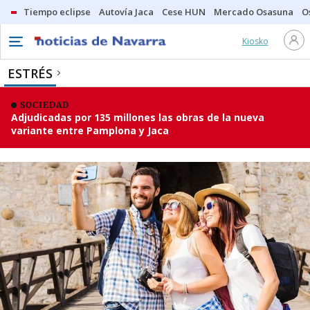
Tiempo eclipse
Autovía Jaca
Cese HUN
Mercado Osasuna
O
Kiosko
ESTRÉS
SOCIEDAD
Adjudicadas por 135 millones las obras de la nueva
variante entre Pamplona y Jaca