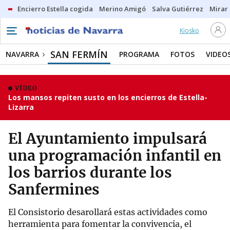
Encierro Estella cogida
Merino Amigó
Salva Gutiérrez
Mirar 
Kiosko
SAN FERMÍN
NAVARRA
PROGRAMA
FOTOS
VIDEO
VÍDEO
Los mansos repiten susto en los encierros de Estella-
Lizarra
El Ayuntamiento impulsará
una programación infantil en
los barrios durante los
Sanfermines
El Consistorio desarollará estas actividades como
herramienta para fomentar la convivencia, el