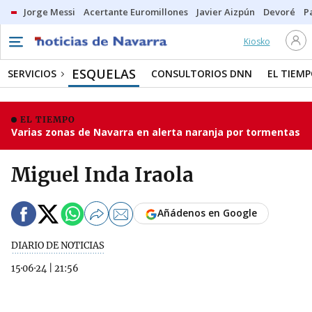
Jorge Messi
Acertante Euromillones
Javier Aizpún
Devoré
P
Kiosko
ESQUELAS
SERVICIOS
CONSULTORIOS DNN
EL TIEM
EL TIEMPO
Varias zonas de Navarra en alerta naranja por tormentas
Miguel Inda Iraola
Añádenos en Google
DIARIO DE NOTICIAS
15·06·24
|
21:56