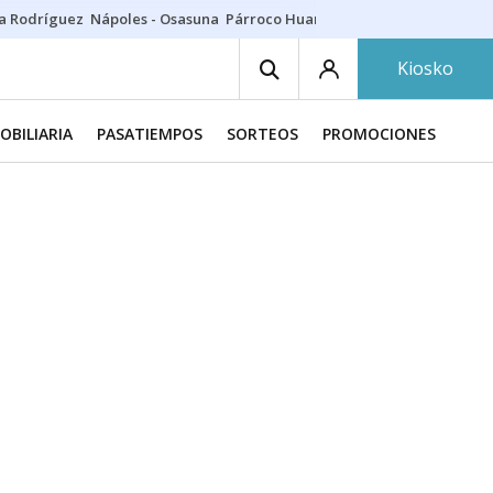
a Rodríguez
Nápoles - Osasuna
Párroco Huarte
Niños villavesa
Conci
Kiosko
OBILIARIA
PASATIEMPOS
SORTEOS
PROMOCIONES