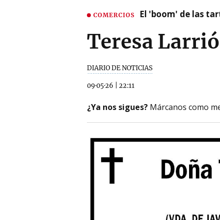
El 'boom' de las t
COMERCIOS
Teresa Larri
DIARIO DE NOTICIAS
09·05·26
|
22:11
¿Ya nos sigues?
Márcanos como me