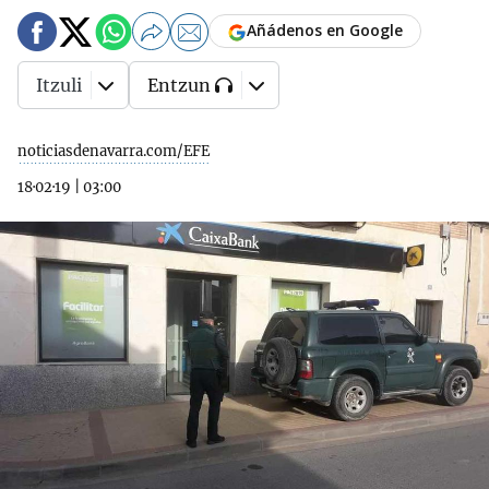
Añádenos en Google
Itzuli
Entzun
noticiasdenavarra.com/EFE
18·02·19
|
03:00