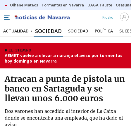
Oihane Mateos
Tormentas en Navarra
UAGA Tauste
Osasuna
Kiosko
SOCIEDAD
ACTUALIDAD
SOCIEDAD
POLÍTICA
SUCE
EL TIEMPO
AEMET vuelve a elevar a naranja el aviso por tormentas
hoy domingo en Navarra
Atracan a punta de pistola un
banco en Sartaguda y se
llevan unos 6.000 euros
Dos varones han accedido al interior de La Caixa
donde se encontraba una empleada, que ha dado el
aviso