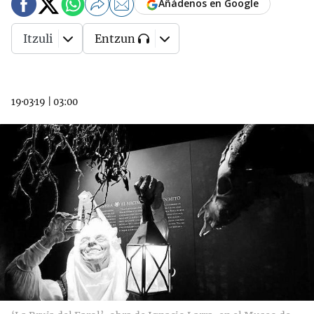
Añádenos en Google
Itzuli
Entzun
19·03·19
|
03:00