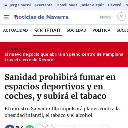
Jorge Messi
Acertante Euromillones
Javier Aizpún
Devoré
P
Kiosko
SOCIEDAD
ACTUALIDAD
SOCIEDAD
POLÍTICA
SUCE
PAMPLONA
El nuevo negocio que abrirá en pleno centro de Pamplona
tras el cierre de Devoré
Sanidad prohibirá fumar en
espacios deportivos y en
coches, y subirá el tabaco
El ministro Salvador Illa impulsará planes contra la
obesidad infantil, el tabaco y el alcohol