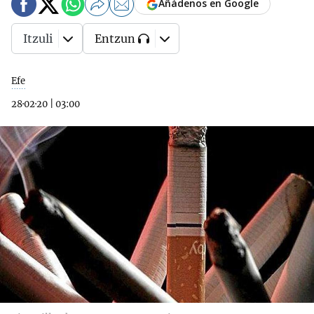
Añádenos en Google
Itzuli
Entzun
Efe
28·02·20
|
03:00