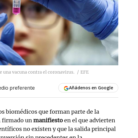
de una vacuna contra el coronavirus.
EFE
dio preferente
Añádenos en Google
os biomédicos que forman parte de la
n firmado un
manifiesto
en el que advierten
ntíficos no existen y que la salida principal
 inversión sin precedentes en la