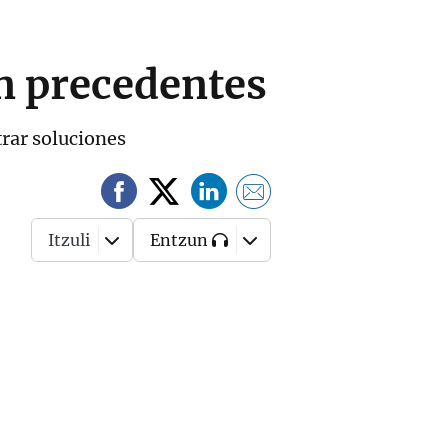
in precedentes
trar soluciones
Itzuli
Entzun