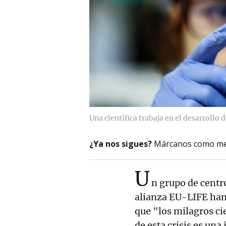
Una científica trabaja en el desarrollo 
¿Ya nos sigues?
Márcanos como me
U
n grupo de centr
alianza EU-LIFE ha
que "los milagros cie
de esta crisis es una