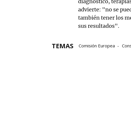
diagnóstico, terapia
advierte: "no se pue
también tener los m
sus resultados".
TEMAS
Comisión Europea
Con
I+D
inversión
VIH