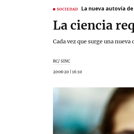
La nueva autovía de
SOCIEDAD
La ciencia re
Cada vez que surge una nueva c
RC/ SINC
20·06·20
|
16:10