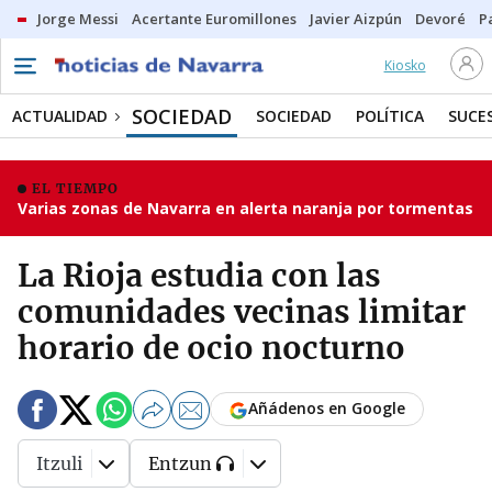
Jorge Messi
Acertante Euromillones
Javier Aizpún
Devoré
P
Kiosko
SOCIEDAD
ACTUALIDAD
SOCIEDAD
POLÍTICA
SUCE
EL TIEMPO
Varias zonas de Navarra en alerta naranja por tormentas
La Rioja estudia con las
comunidades vecinas limitar
horario de ocio nocturno
Añádenos en Google
Itzuli
Entzun